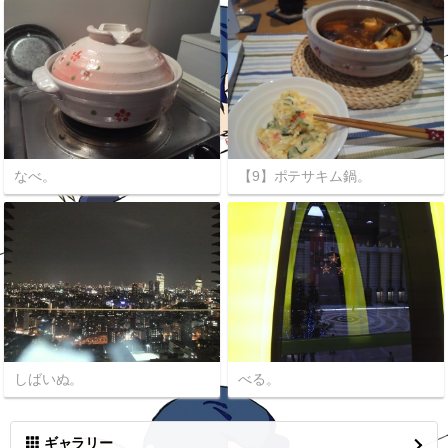
なべ。
【9】ポテサキム鍋。
しばいぬ。
べる。
ギャラリー