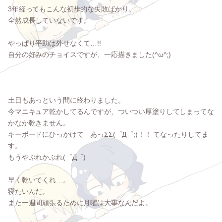
3年経ってもこんな初歩的な失敗ばかり。
全然成長していないです。
やっぱり平助は外せなくて…!!
自分の好みのチョイスですが、一応描きました(^ω^;)
土日もあっという間に終わりました。
今マニキュア乾かしてるんですが、ついつい厚塗りしてしまってな
かなか乾きません。
キーボードにひっかけて あっΣΣ(゜Д゜;)！！ てなったりしてま
す。
もうやぶれかぶれ(゜Д゜)
早く乾いてくれ…。
寝たいんだ。
また一週間頑張るために月曜は大事なんだよ。