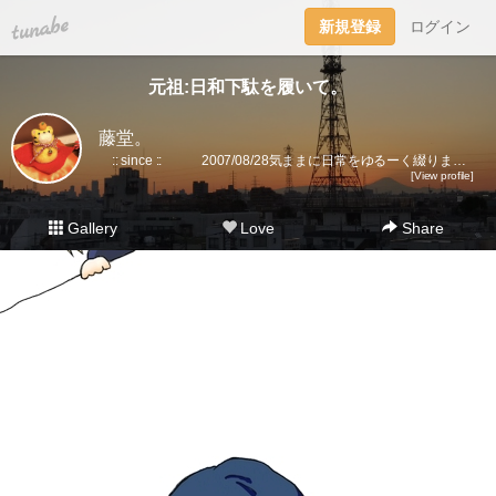
tuna.be
新規登録
ログイン
元祖:日和下駄を履いて。
藤堂。
:: since :: 2007/08/28気ままに日常をゆるーく綴ります。▼趣味丸出し。▼トラベラーズノート愛好家。 →書籍に一部載せていただきました★(奇跡)▼小さいノート活用術▼FLEXNOTEも活用しています。▼他、手帳・文房具大好き。▼2018に都内→田舎に移住。▼プラ板・レジン・手芸などハンドメイドをたまに▼メインはインスタです。
[View profile]
Gallery
Love
Share