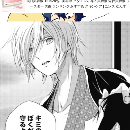
美白美容液 1ml×28包 | 美容液 ビタミンC 導入美容液 先行美容液 ブ
ースター 美白 ランキング おすすめ スキンケア | ユンス ゆんす