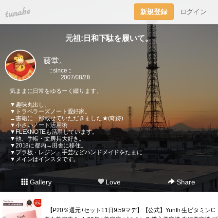
tuna.be
新規登録
ログイン
元祖:日和下駄を履いて。
藤堂。
:: since ::
2007/08/28
気ままに日常をゆるーく綴ります。
▼趣味丸出し。
▼トラベラーズノート愛好家。
→書籍に一部載せていただきました★(奇跡)
▼小さいノート活用術
▼FLEXNOTEも活用しています。
▼他、手帳・文房具大好き。
▼2018に都内→田舎に移住。
▼プラ板・レジン・手芸などハンドメイドをたまに
▼メインはインスタです。
Gallery
Love
Share
【P20％還元+セット11日9:59マデ】【公式】Yunth 生ビタミンC