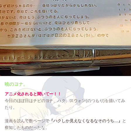
暁のヨナ。
アニメ化されると聞いてー！！
今日のほぼ日はチビのヨナ、ハク、スウォン(のつもり)を描いてみ
たり。
漫画を読んで数ページで
『ハクしか見えなくなるなそのうち…』
と
察知したものだったな。