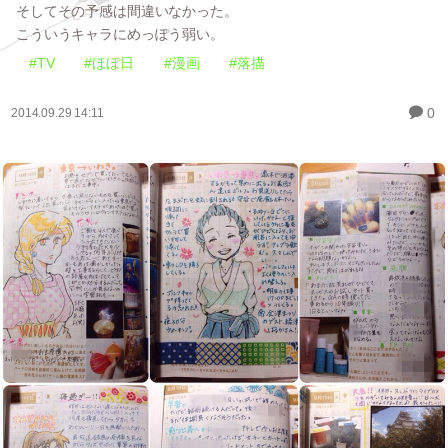
そしてその予感は間違いなかった。
こういうキャラにめっぽう弱い。
#TV
#ほぼ日
#漫画
#落描
0
2014.09.29 14:11