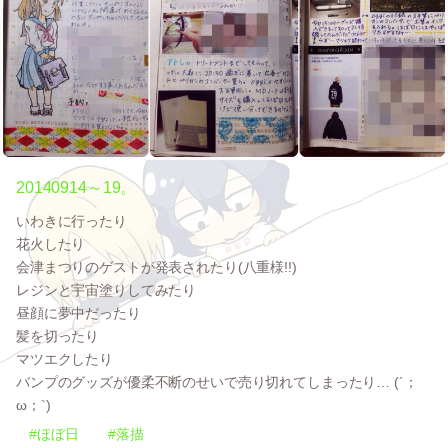
20140914～19。
いわきに行ったり
花火したり
会津まつりのゲストが発表されたり(八重様!!)
レジンと宇宙塗りしてみたり
昼顔に夢中だったり
髪を切ったり
マツエクしたり
バンプのグッズが優柔不断のせいで売り切れてしまったり… (´；
ω；`)
#ほぼ日
#落描