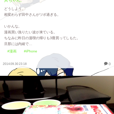
冥ちゃん。
どうしよう。
相変わらず田中さんがツボ過ぎる。
いかんな。
漫画買い漁りたい波が来ている。
ちなみに昨日の漫喫の帰りも3冊買ってしもた。
旦那には内緒で…
#漫画
#iPhone
0
2014.09.30 23:18