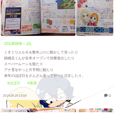
20140906～10。
くすぐりエルモを数年ぶりに動かして笑ったり
錦織圭くんが全米オープンで決勝進出したり
スーパームーンを観たり
アナ雪をやっと片手間に観たり
来年のほぼ日をさんざん迷ってやっと注文したり。
#ほぼ日
#落描
0
2014.09.29 13:54