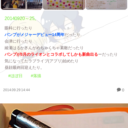
20140920～25。
眼科に行ったり
バンプがメジャーデビュー14周年
だったり
会津に行ったり
綾瀬はるかさんがめちゃくちゃ素敵だったり
バンプが3月のライオンとコラボしてしかも新曲出る
ーだったり
気になってたラブライブ(アプリ)始めたり
昼顔最終回迎えたり。
#ほぼ日
#落描
0
2014.09.29 14:44