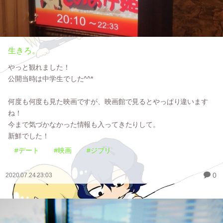
生きろ。
やっと観れました！
公開当時は中学生でした^^*
何度も何度も見た映画ですが、映画館で見るとやっぱり違います
ね！
今まで気づかなかった情報も入ってきたりして。
新鮮でした！
#デート
#映画
#ジブリ
0
2020.07.24 23:03