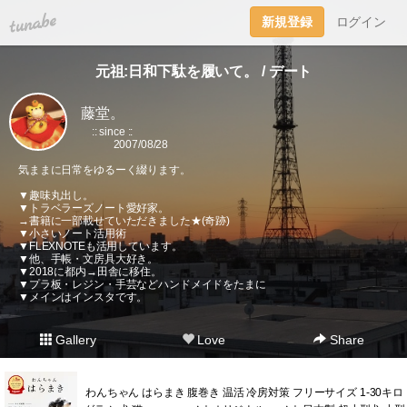
tuna.be
新規登録
ログイン
元祖:日和下駄を履いて。 / デート
藤堂。
:: since ::
2007/08/28
気ままに日常をゆるーく綴ります。
▼趣味丸出し。
▼トラベラーズノート愛好家。
→書籍に一部載せていただきました★(奇跡)
▼小さいノート活用術
▼FLEXNOTEも活用しています。
▼他、手帳・文房具大好き。
▼2018に都内→田舎に移住。
▼プラ板・レジン・手芸などハンドメイドをたまに
▼メインはインスタです。
Gallery
Love
Share
わんちゃん はらまき 腹巻き 温活 冷房対策 フリーサイズ 1-30キロ