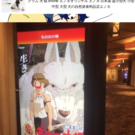
グラム 犬 猫 enone エノネオリジナル エノネ 日本製 超小型犬 小型
中型 大型 犬の自然派食料品店エノネ