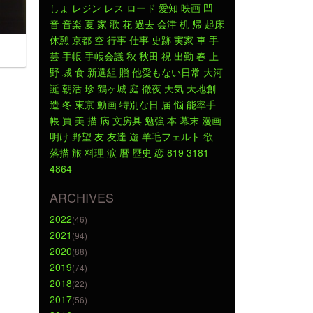
しょ
レジン
レス
ロード
愛知
映画
凹
音
音楽
夏
家
歌
花
過去
会津
机
帰
起床
休憩
京都
空
行事
仕事
史跡
実家
車
手
芸
手帳
手帳会議
秋
秋田
祝
出勤
春
上
野
城
食
新選組
贈
他愛もない日常
大河
誕
朝活
珍
鶴ヶ城
庭
徹夜
天気
天地創
造
冬
東京
動画
特別な日
届
悩
能率手
帳
買
美
描
病
文房具
勉強
本
幕末
漫画
明け
野望
友
友達
遊
羊毛フェルト
欲
落描
旅
料理
涙
暦
歴史
恋
819
3181
4864
ARCHIVES
2022
(46)
2021
(94)
2020
(88)
2019
(74)
2018
(22)
2017
(56)