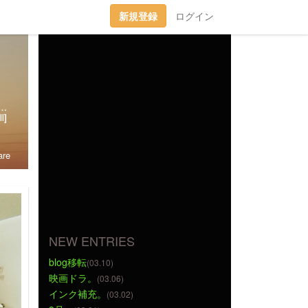
新規登録
ログイン
趣味丸出し。▼トラベラーズノート愛好家。 →書籍に一部載せていただきました★(奇跡)▼小さいノート活用術▼FLEXNOTEも活用しています。▼他、手帳・文房具大好き。▼2018に都内→田舎に移住。▼プラ板・レジン・手芸などハンドメイドをたまに▼メインはインスタです。
l]
re
NEW ENTRIES
blog移転
(03.10)
映画ドラ。
(03.06)
インク補充。
(03.02)