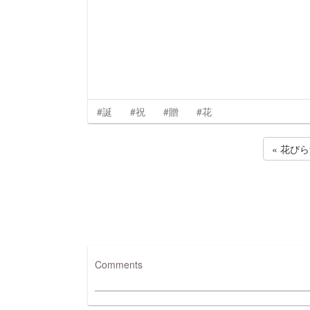
#誕
#祝
#贈
#花
« 花びら
Comments