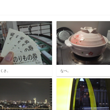
さくさ。
なべ。