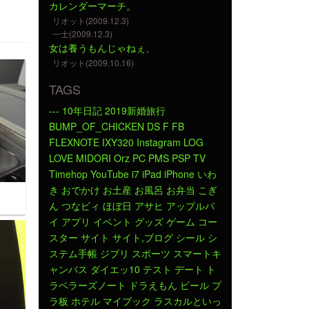
カレンダーマーチ。
リオット(2009.12.3)
一士(2009.12.3)
女は養うもんじゃねぇ、
リオット(2009.10.16)
TAGS
---
10年日記
2019新婚旅行
BUMP_OF_CHICKEN
DS
F
FB
FLEXNOTE
IXY320
Instagram
LOG
LOVE
MIDORI
Orz
PC
PMS
PSP
TV
Timehop
YouTube
i7
iPad
iPhone
いわ
き
おでかけ
お土産
お風呂
お弁当
こぎ
ん
つなビィ
ほぼ日
アサヒ
アップルパ
イ
アプリ
イベント
グッズ
ゲーム
コー
スター
サイト
サイト,ブログ
シール
シ
ステム手帳
ジブリ
スポーツ
スマートキ
ャンバス
ダイエッ10
テスト
デート
ト
ラベラーズノート
ドラえもん
ビール
プ
ラ板
ホテル
マイブック
ラスカルといっ