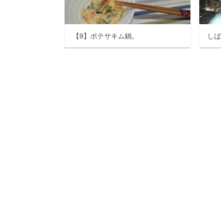
【9】ポテサキム鍋。
し