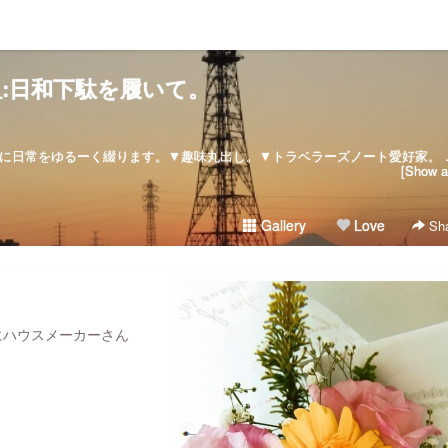
:日和下駄を履いて。
:: since :: 2007/08/28気ままに日常をゆるーく綴ります。▼
[Show al
Gallery
Love
Sha
にハウスメーカーさん