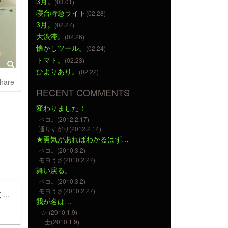
3月。
(03.01)
寝台特急ライト
(02.28)
3月。
(02.27)
大渋滞。
(02.26)
懐かしツール。
(02.24)
トマト。
(02.23)
ひよりあり。
(02.22)
hare
RECENT COMMENTS
変わりました！
ペコ。(2012.2.17)
通りすがり(2012.2.14)
★勇気があればわかるはず…
ペコ。(2010.3.2)
モヨうさ(2010.2.27)
舞い戻る。
ペコ。(2010.3.2)
モヨうさ(2010.2.27)
..
我が名は…
-☆-(2010.1.9)
一士(2010.1.9)