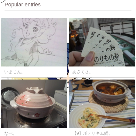
Popular entries
いまじん。
あさくさ。
なべ。
【9】ポテサキム鍋。