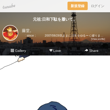
tuna.be
新規登録
ログイン
元祖:日和下駄を履いて。
藤堂。
:: since :: 2007/08/28気ままに日常をゆるーく綴ります。▼趣味丸出し。▼トラベラーズノート愛好家。 →書籍に一部載せていただきました★(奇跡)▼小さいノート活用術▼FLEXNOTEも活用しています。▼他、手帳・文房具大好き。▼2018に都内→田舎に移住。▼プラ板・レジン・手芸などハンドメイドをたまに▼メインはインスタです。
[View profile]
Gallery
Love
Share