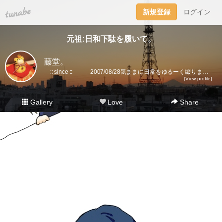
tuna.be
新規登録
ログイン
元祖:日和下駄を履いて。
藤堂。
:: since :: 2007/08/28気ままに日常をゆるーく綴ります。▼趣味丸出し。▼トラベラーズノート愛好家。 →書籍に一部載せていただきました★(奇跡)▼小さいノート活用術▼FLEXNOTEも活用しています。▼他、手帳・文房具大好き。▼2018に都内→田舎に移住。▼プラ板・レジン・手芸などハンドメイドをたまに▼メインはインスタです。
[View profile]
Gallery
Love
Share