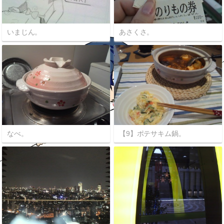
いまじん。
あさくさ。
なべ。
【9】ポテサキム鍋。