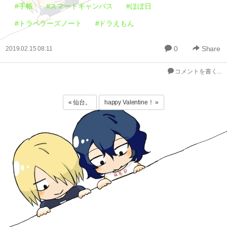
#手帳
#スマートキャンバス
#ほぼ日
#トラベラーズノート
#ドラえもん
0
Share
2019.02.15 08:11
コメントを書く...
« 仙台。
happy Valentine！ »