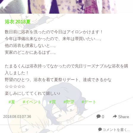
浴衣 2018夏
数日前に浴衣を洗ったので今日はアイロンかけます！
今年は準備出来なかったので、来年は帯買いたい…。
他の浴衣も捜索しないと…。
実家のどこかにあるはず…。
たまるくんは浴衣持ってなかったので先日リーズナブルな浴衣を購
入しました！
野望のひとつ、浴衣を着て夏祭りデート、達成できるかな
☆☆☆☆☆
楽しみにしててくれて嬉しい♪
#夏
#イベント
#買
#野望
#デート
0
Share
2018.08.03 07:36
コメントを書く...