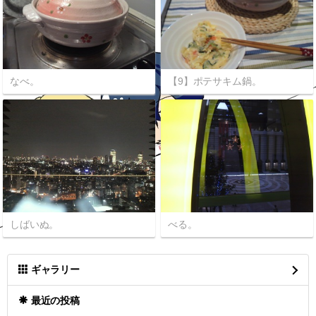
なべ。
【9】ポテサキム鍋。
しばいぬ。
べる。
ギャラリー
最近の投稿