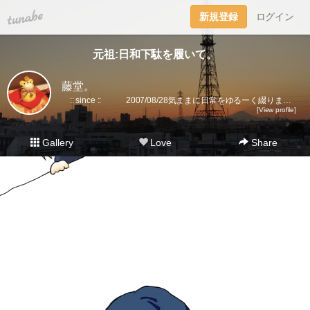
tuna.be
新規登録
ログイン
元祖:日和下駄を履いて。
藤堂。
:: since :: 2007/08/28気ままに日常をゆるーく綴ります。▼趣味丸出し。▼トラベラーズノート愛好家。 →書籍に一部載せていただきました★(奇跡)▼小さいノート活用術▼FLEXNOTEも活用しています。▼他、手帳・文房具大好き。▼2018に都内→田舎に移住。▼プラ板・レジン・手芸などハンドメイドをたまに▼メインはインスタです。
[View profile]
Gallery
Love
Share