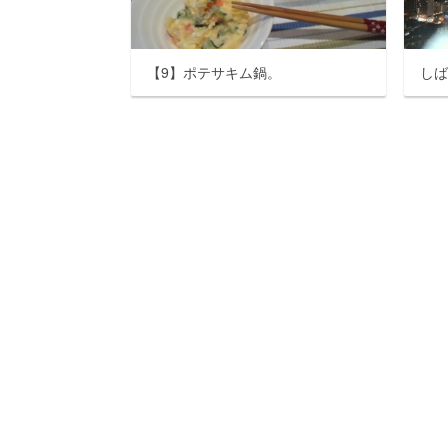
【9】ポテサキム鍋。
し