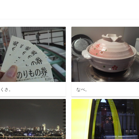
さくさ。
なべ。