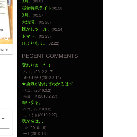
3月。
(03.01)
寝台特急ライト
(02.28)
3月。
(02.27)
大渋滞。
(02.26)
懐かしツール。
(02.24)
トマト。
(02.23)
ひよりあり。
(02.22)
hare
RECENT COMMENTS
変わりました！
ペコ。(2012.2.17)
通りすがり(2012.2.14)
★勇気があればわかるはず…
ペコ。(2010.3.2)
モヨうさ(2010.2.27)
舞い戻る。
ペコ。(2010.3.2)
モヨうさ(2010.2.27)
..
我が名は…
-☆-(2010.1.9)
一士(2010.1.9)