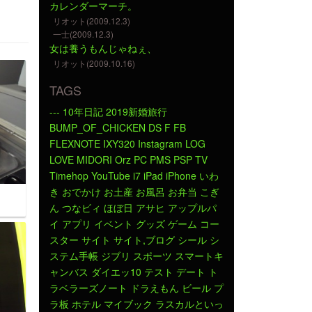
カレンダーマーチ。
リオット(2009.12.3)
一士(2009.12.3)
女は養うもんじゃねぇ、
リオット(2009.10.16)
TAGS
---
10年日記
2019新婚旅行
BUMP_OF_CHICKEN
DS
F
FB
FLEXNOTE
IXY320
Instagram
LOG
LOVE
MIDORI
Orz
PC
PMS
PSP
TV
Timehop
YouTube
i7
iPad
iPhone
いわ
き
おでかけ
お土産
お風呂
お弁当
こぎ
ん
つなビィ
ほぼ日
アサヒ
アップルパ
イ
アプリ
イベント
グッズ
ゲーム
コー
スター
サイト
サイト,ブログ
シール
シ
ステム手帳
ジブリ
スポーツ
スマートキ
ャンバス
ダイエッ10
テスト
デート
ト
ラベラーズノート
ドラえもん
ビール
プ
ラ板
ホテル
マイブック
ラスカルといっ