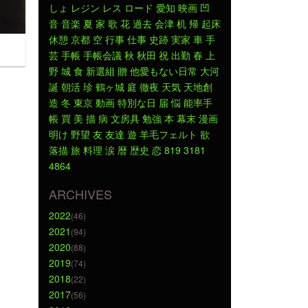
しょ
レジン
レス
ロード
愛知
映画
凹
音
音楽
夏
家
歌
花
過去
会津
机
帰
起床
休憩
京都
空
行事
仕事
史跡
実家
車
手
芸
手帳
手帳会議
秋
秋田
祝
出勤
春
上
野
城
食
新選組
贈
他愛もない日常
大河
誕
朝活
珍
鶴ヶ城
庭
徹夜
天気
天地創
造
冬
東京
動画
特別な日
届
悩
能率手
帳
買
美
描
病
文房具
勉強
本
幕末
漫画
明け
野望
友
友達
遊
羊毛フェルト
欲
落描
旅
料理
涙
暦
歴史
恋
819
3181
4864
ARCHIVES
2022
(46)
2021
(94)
2020
(88)
2019
(74)
2018
(22)
2017
(56)