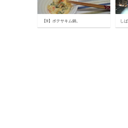
【9】ポテサキム鍋。
し