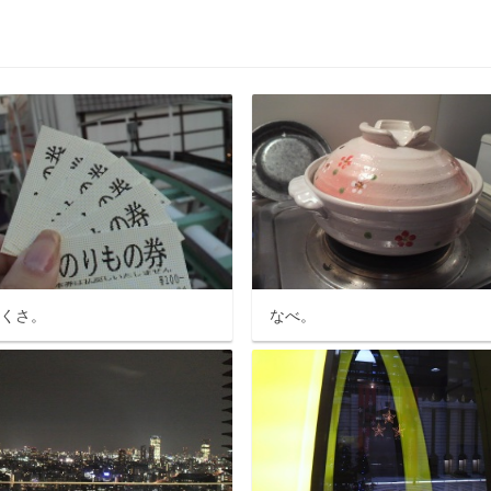
さくさ。
なべ。