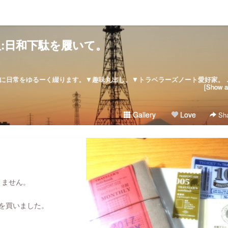
:日和下駄を履いて。
:: since :: 2007/08/28気ままに日常をゆるーく綴ります。▼
[Show al
Gallery
Love
Sha
りません。
ズを買いました。
。