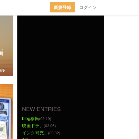
新規登録
ログイン
趣味丸出し。▼トラベラーズノート愛好家。 →書籍に一部載せていただきました★(奇跡)▼小さいノート活用術▼FLEXNOTEも活用しています。▼他、手帳・文房具大好き。▼2018に都内→田舎に移住。▼プラ板・レジン・手芸などハンドメイドをたまに▼メインはインスタです。
l]
re
NEW ENTRIES
blog移転
(03.10)
映画ドラ。
(03.06)
インク補充。
(03.02)