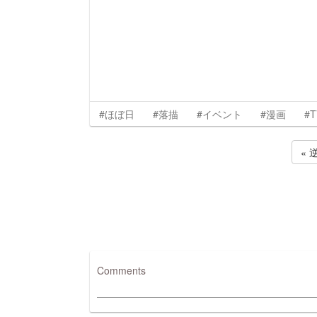
#ほぼ日
#落描
#イベント
#漫画
#T
« 
Comments