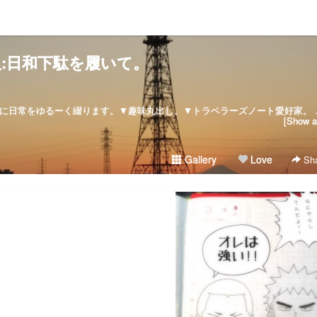
:日和下駄を履いて。
:: since :: 2007/08/28気ままに日常をゆるーく綴ります。▼
[Show al
Gallery
Love
Sha