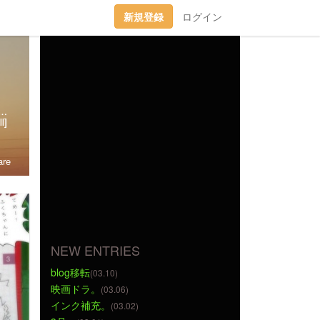
新規登録
ログイン
趣味丸出し。▼トラベラーズノート愛好家。 →書籍に一部載せていただきました★(奇跡)▼小さいノート活用術▼FLEXNOTEも活用しています。▼他、手帳・文房具大好き。▼2018に都内→田舎に移住。▼プラ板・レジン・手芸などハンドメイドをたまに▼メインはインスタです。
l]
re
NEW ENTRIES
blog移転
(03.10)
映画ドラ。
(03.06)
インク補充。
(03.02)