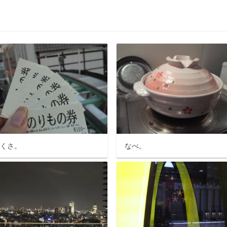
さくさ。
なべ。