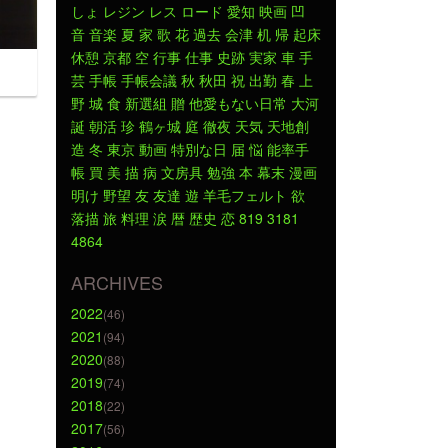
しょ
レジン
レス
ロード
愛知
映画
凹
音
音楽
夏
家
歌
花
過去
会津
机
帰
起床
休憩
京都
空
行事
仕事
史跡
実家
車
手
芸
手帳
手帳会議
秋
秋田
祝
出勤
春
上
野
城
食
新選組
贈
他愛もない日常
大河
誕
朝活
珍
鶴ヶ城
庭
徹夜
天気
天地創
造
冬
東京
動画
特別な日
届
悩
能率手
帳
買
美
描
病
文房具
勉強
本
幕末
漫画
明け
野望
友
友達
遊
羊毛フェルト
欲
落描
旅
料理
涙
暦
歴史
恋
819
3181
4864
ARCHIVES
2022
(46)
2021
(94)
2020
(88)
2019
(74)
2018
(22)
2017
(56)