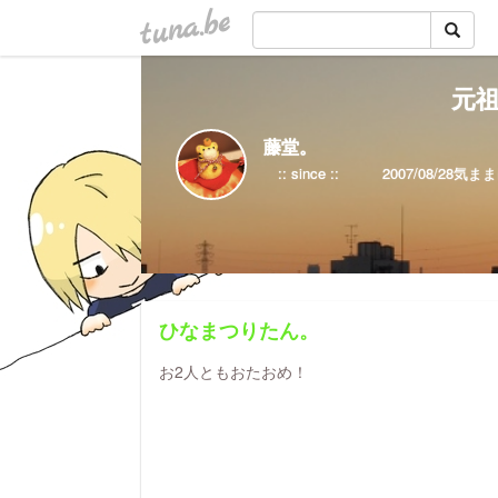
tuna.be
元祖
藤堂。
ひなまつりたん。
お2人ともおたおめ！