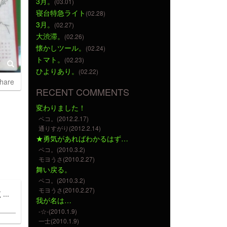
3月。
(03.01)
寝台特急ライト
(02.28)
3月。
(02.27)
大渋滞。
(02.26)
懐かしツール。
(02.24)
トマト。
(02.23)
ひよりあり。
(02.22)
hare
RECENT COMMENTS
変わりました！
ペコ。(2012.2.17)
通りすがり(2012.2.14)
★勇気があればわかるはず…
ペコ。(2010.3.2)
モヨうさ(2010.2.27)
舞い戻る。
ペコ。(2010.3.2)
モヨうさ(2010.2.27)
..
我が名は…
-☆-(2010.1.9)
一士(2010.1.9)