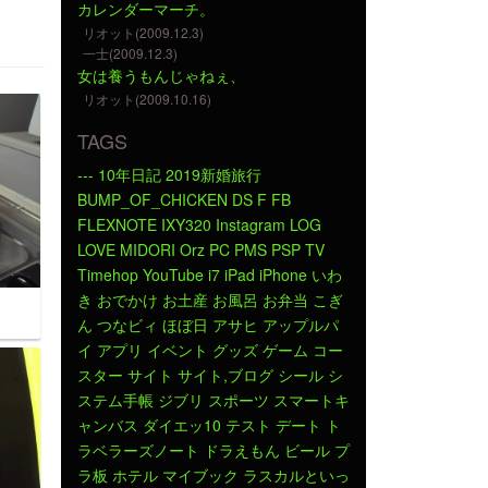
カレンダーマーチ。
リオット(2009.12.3)
一士(2009.12.3)
女は養うもんじゃねぇ、
リオット(2009.10.16)
TAGS
---
10年日記
2019新婚旅行
BUMP_OF_CHICKEN
DS
F
FB
FLEXNOTE
IXY320
Instagram
LOG
LOVE
MIDORI
Orz
PC
PMS
PSP
TV
Timehop
YouTube
i7
iPad
iPhone
いわ
き
おでかけ
お土産
お風呂
お弁当
こぎ
ん
つなビィ
ほぼ日
アサヒ
アップルパ
イ
アプリ
イベント
グッズ
ゲーム
コー
スター
サイト
サイト,ブログ
シール
シ
ステム手帳
ジブリ
スポーツ
スマートキ
ャンバス
ダイエッ10
テスト
デート
ト
ラベラーズノート
ドラえもん
ビール
プ
ラ板
ホテル
マイブック
ラスカルといっ