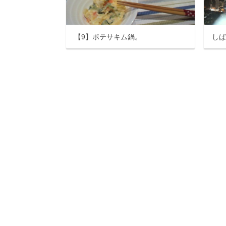
【9】ポテサキム鍋。
し