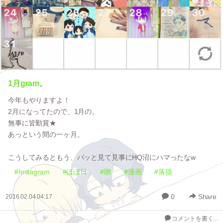
1月gram。
今年もやりますよ！
2月になってたので、1月の。
無事に皆勤賞★
あっという間の一ヶ月。
こうしてみるともう、パッと見て見事にHQ沼にハマったなw
#Instagram
#ほぼ日
#贈
#漫画
#落描
0
Share
2016.02.04 04:17
コメントを書く...