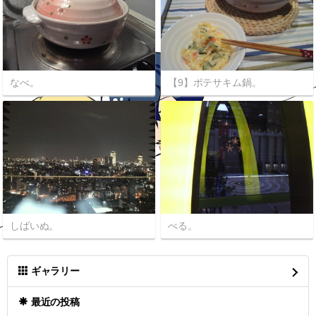
なべ。
【9】ポテサキム鍋。
しばいぬ。
べる。
ギャラリー
最近の投稿