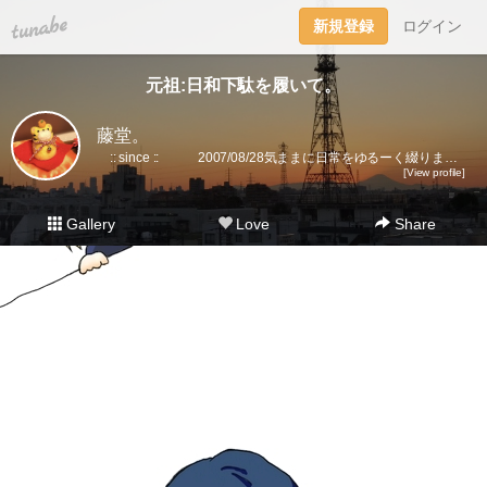
tuna.be
新規登録
ログイン
元祖:日和下駄を履いて。
藤堂。
:: since :: 2007/08/28気ままに日常をゆるーく綴ります。▼趣味丸出し。▼トラベラーズノート愛好家。 →書籍に一部載せていただきました★(奇跡)▼小さいノート活用術▼FLEXNOTEも活用しています。▼他、手帳・文房具大好き。▼2018に都内→田舎に移住。▼プラ板・レジン・手芸などハンドメイドをたまに▼メインはインスタです。
[View profile]
Gallery
Love
Share