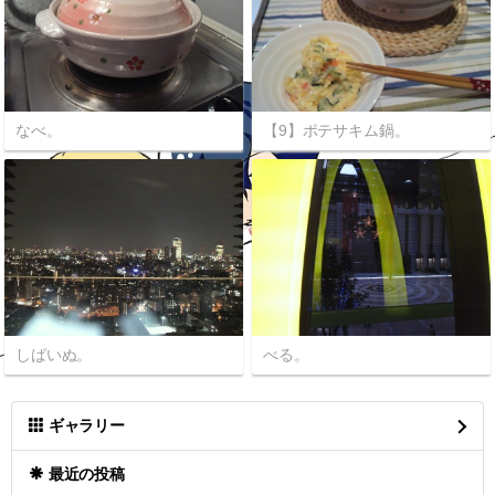
なべ。
【9】ポテサキム鍋。
しばいぬ。
べる。
ギャラリー
最近の投稿