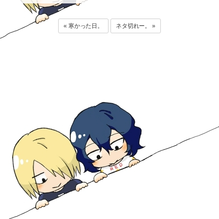
« 寒かった日。
ネタ切れー。 »