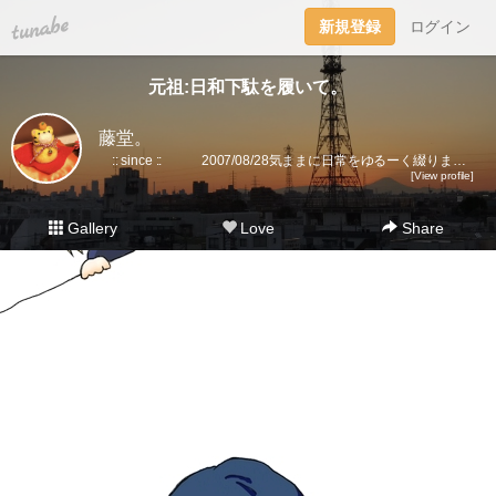
tuna.be
新規登録
ログイン
元祖:日和下駄を履いて。
藤堂。
:: since :: 2007/08/28気ままに日常をゆるーく綴ります。▼趣味丸出し。▼トラベラーズノート愛好家。 →書籍に一部載せていただきました★(奇跡)▼小さいノート活用術▼FLEXNOTEも活用しています。▼他、手帳・文房具大好き。▼2018に都内→田舎に移住。▼プラ板・レジン・手芸などハンドメイドをたまに▼メインはインスタです。
[View profile]
Gallery
Love
Share