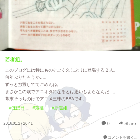
若者組。
このブログには特にものすごく久しぶりに登場する２人。
何年ぶりだろうか…。
ずっと放置しててごめんね。
まさかこの歳でアニオタになるとは思いもよらなんだ…。
幕末そっちのけでアニメ三昧のBBAです。
#ほぼ日
#落描
#新選組
0
Share
2016.01.27 20:41
コメントを書く...