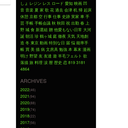
しょ
レジン
レス
ロード
愛知
映画
凹
音
音楽
夏
家
歌
花
過去
会津
机
帰
起床
休憩
京都
空
行事
仕事
史跡
実家
車
手
芸
手帳
手帳会議
秋
秋田
祝
出勤
春
上
野
城
食
新選組
贈
他愛もない日常
大河
誕
朝活
珍
鶴ヶ城
庭
徹夜
天気
天地創
造
冬
東京
動画
特別な日
届
悩
能率手
帳
買
美
描
病
文房具
勉強
本
幕末
漫画
明け
野望
友
友達
遊
羊毛フェルト
欲
落描
旅
料理
涙
暦
歴史
恋
819
3181
4864
ARCHIVES
2022
(46)
2021
(94)
2020
(88)
2019
(74)
2018
(22)
2017
(56)