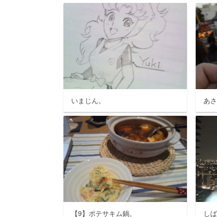
いまじん。
あ
【9】ポテサキム鍋。
し