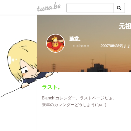
tuna.be
元祖
藤堂。
ラスト。
Bianchiカレンダー、ラストページだぁ。
来年のカレンダーどうしよう(´;ω;`)