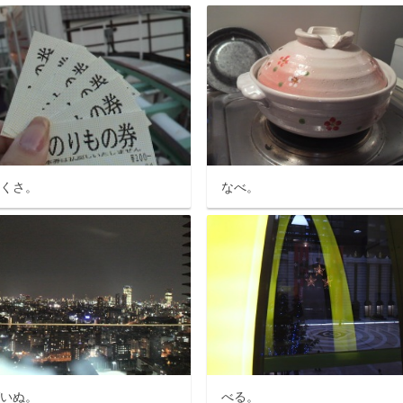
さくさ。
なべ。
ばいぬ。
べる。