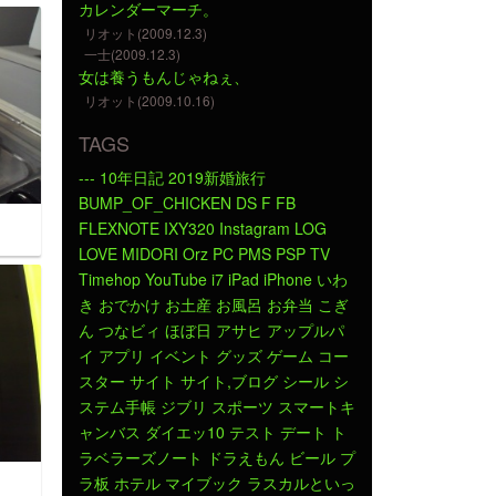
カレンダーマーチ。
リオット(2009.12.3)
一士(2009.12.3)
女は養うもんじゃねぇ、
リオット(2009.10.16)
TAGS
---
10年日記
2019新婚旅行
BUMP_OF_CHICKEN
DS
F
FB
FLEXNOTE
IXY320
Instagram
LOG
LOVE
MIDORI
Orz
PC
PMS
PSP
TV
Timehop
YouTube
i7
iPad
iPhone
いわ
き
おでかけ
お土産
お風呂
お弁当
こぎ
ん
つなビィ
ほぼ日
アサヒ
アップルパ
イ
アプリ
イベント
グッズ
ゲーム
コー
スター
サイト
サイト,ブログ
シール
シ
ステム手帳
ジブリ
スポーツ
スマートキ
ャンバス
ダイエッ10
テスト
デート
ト
ラベラーズノート
ドラえもん
ビール
プ
ラ板
ホテル
マイブック
ラスカルといっ