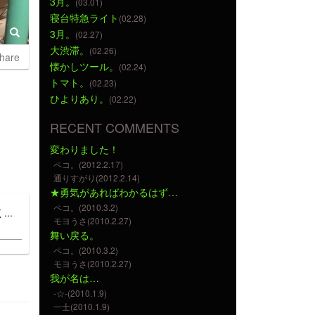
3月。
(03.01)
寝台特急ライト
(02.28)
3月。
(02.27)
大渋滞。
(02.26)
hare
懐かしツール。
(02.24)
トマト。
(02.23)
ひよりあり。
(02.22)
RECENT COMMENTS
変わりました！
ペコ。(2012.2.17)
通りすがり(2012.2.14)
★勇気があればわかるはず…
ペコ。(2010.3.2)
..
モヨうさ(2010.2.27)
舞い戻る。
ペコ。(2010.3.2)
モヨうさ(2010.2.27)
我が名は…
-☆-(2010.1.9)
一士(2010.1.9)