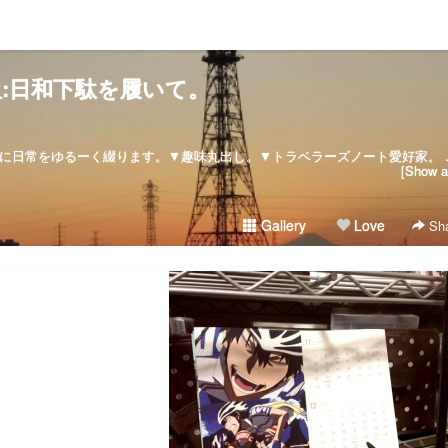
:日和下駄を履いて。
:: since :: 2007/08/28気ままに日常をゆるーく綴ります。▼
[Show al
Gallery
Love
Sha