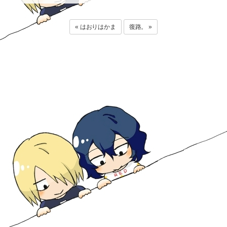
« はおりはかま
復路。 »