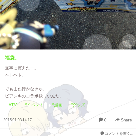
福袋。
無事に買えたー。
ヘトヘト。
でもまた行かなきゃ。
ビアンキのコラボ欲しいんだ。
#TV
#イベント
#漫画
#グッズ
0
Share
2015.01.03 14:17
コメントを書く...