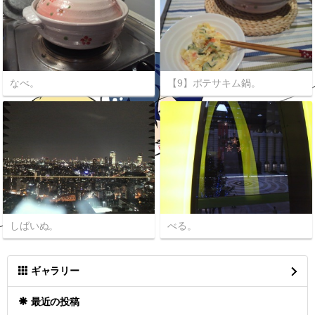
なべ。
【9】ポテサキム鍋。
しばいぬ。
べる。
ギャラリー
最近の投稿