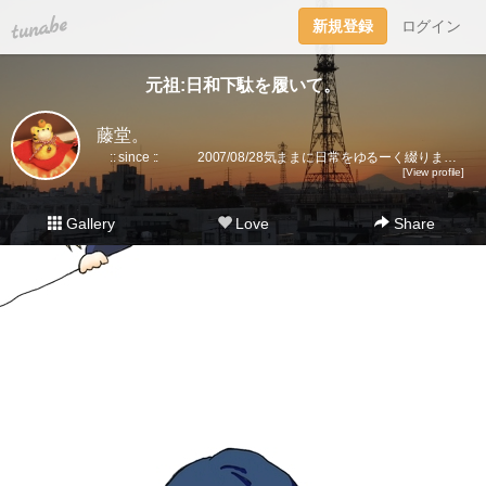
tuna.be
新規登録
ログイン
元祖:日和下駄を履いて。
藤堂。
:: since :: 2007/08/28気ままに日常をゆるーく綴ります。▼趣味丸出し。▼トラベラーズノート愛好家。 →書籍に一部載せていただきました★(奇跡)▼小さいノート活用術▼FLEXNOTEも活用しています。▼他、手帳・文房具大好き。▼2018に都内→田舎に移住。▼プラ板・レジン・手芸などハンドメイドをたまに▼メインはインスタです。
[View profile]
Gallery
Love
Share