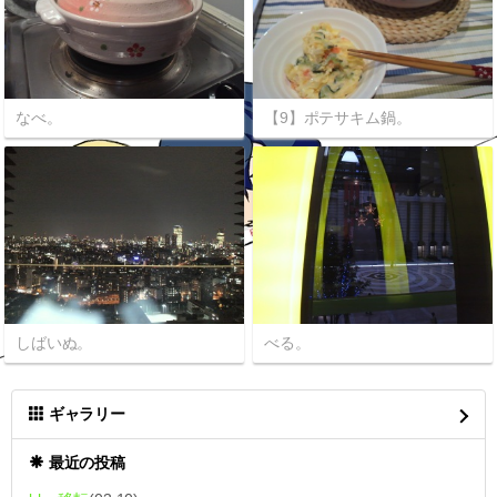
なべ。
【9】ポテサキム鍋。
しばいぬ。
べる。
ギャラリー
最近の投稿