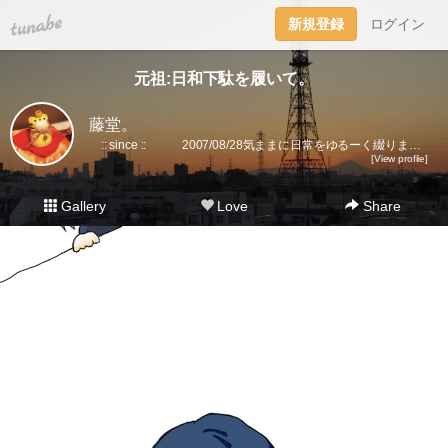
tuna.be
新規登録
ログイン
元祖:日和下駄を履いて。
藤堂。
:: since :: 2007/08/28気ままに日常をゆるーく綴ります。▼趣味丸出し。▼トラベラーズノート愛好家。 →書籍に一部載せていただきました★(奇跡)▼小さいノート活用術▼FLEXNOTEも活用しています。▼他、手帳・文房具大好き。▼2018に都内→田舎に移住。▼プラ板・レジン・手芸などハンドメイドをたまに▼メインはインスタです。
[View profile]
Gallery
Love
Share