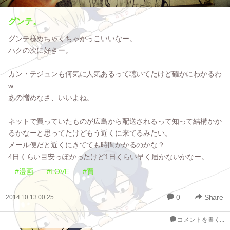
グンテ。
グンテ様めちゃくちゃかっこいいなー。
ハクの次に好きー。
カン・テジュンも何気に人気あるって聴いてたけど確かにわかるわ
w
あの憎めなさ、いいよね。
ネットで買っていたものが広島から配送されるって知って結構かか
るかなーと思ってたけどもう近くに来てるみたい。
メール便だと近くにきてても時間かかるのかな？
4日くらい目安っぽかったけど1日くらい早く届かないかなー。
#漫画
#LOVE
#買
0
Share
2014.10.13 00:25
コメントを書く...