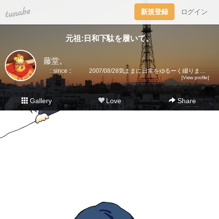
tuna.be
新規登録
ログイン
元祖:日和下駄を履いて。
藤堂。
:: since :: 2007/08/28気ままに日常をゆるーく綴ります。▼趣味丸出し。▼トラベラーズノート愛好家。 →書籍に一部載せていただきました★(奇跡)▼小さいノート活用術▼FLEXNOTEも活用しています。▼他、手帳・文房具大好き。▼2018に都内→田舎に移住。▼プラ板・レジン・手芸などハンドメイドをたまに▼メインはインスタです。
[View profile]
Gallery
Love
Share