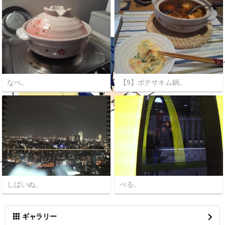
なべ。
【9】ポテサキム鍋。
しばいぬ。
べる。
ギャラリー