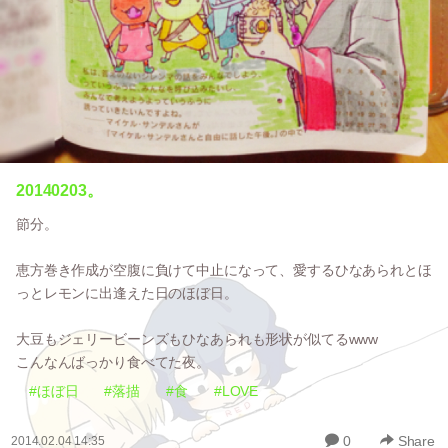
20140203。
節分。
恵方巻き作成が空腹に負けて中止になって、愛するひなあられとほ
っとレモンに出逢えた日のほぼ日。
大豆もジェリービーンズもひなあられも形状が似てるwww
こんなんばっかり食べてた夜。
#ほぼ日
#落描
#食
#LOVE
0
Share
2014.02.04 14:35