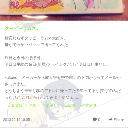
クッピーラムネ。
相変わらずクッピーラムネ大好き。
母がでっかいパックで送ってくれた。
昨日と今日のほぼ日。
明日は平助の命日(新暦)フライングだけど明日は仕事だし。
kakuno、メーカーから取り寄せ中で届くの下旬かもってメールが
さっき来た。
どうしよう最寄り駅のアトレに売ってたの知ってるし(中字のみだ
ったけど)これから行ってみようかなぁ…。
#ほぼ日
#食
#新選組
#落描
#文房具
0
Share
2013.12.12 18:05