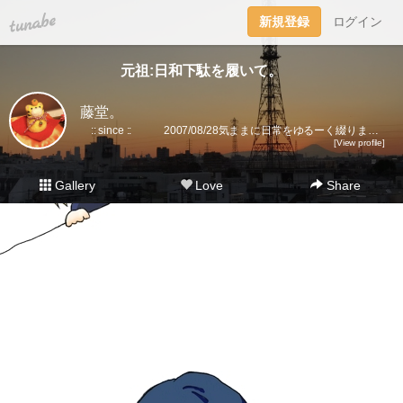
tuna.be
新規登録
ログイン
元祖:日和下駄を履いて。
藤堂。
:: since :: 2007/08/28気ままに日常をゆるーく綴ります。▼趣味丸出し。▼トラベラーズノート愛好家。 →書籍に一部載せていただきました★(奇跡)▼小さいノート活用術▼FLEXNOTEも活用しています。▼他、手帳・文房具大好き。▼2018に都内→田舎に移住。▼プラ板・レジン・手芸などハンドメイドをたまに▼メインはインスタです。
[View profile]
Gallery
Love
Share