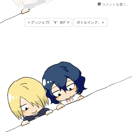
コメントを書く...
« グッジョブ( ´∀｀)bｸﾞｯ!
ボトルインク。 »