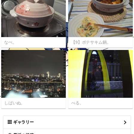
なべ。
【9】ポテサキム鍋。
しばいぬ。
べる。
ギャラリー