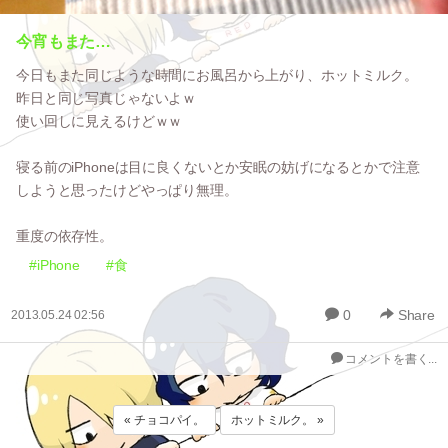
今宵もまた…
今日もまた同じような時間にお風呂から上がり、ホットミルク。
昨日と同じ写真じゃないよｗ
使い回しに見えるけどｗｗ
寝る前のiPhoneは目に良くないとか安眠の妨げになるとかで注意
しようと思ったけどやっぱり無理。
重度の依存性。
#iPhone
#食
0
Share
2013.05.24 02:56
コメントを書く...
« チョコパイ。
ホットミルク。 »