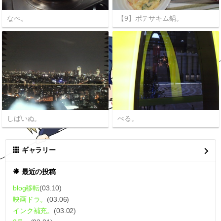
なべ。
【9】ポテサキム鍋。
しばいぬ。
べる。
ギャラリー
最近の投稿
blog移転
(03.10)
映画ドラ。
(03.06)
インク補充。
(03.02)