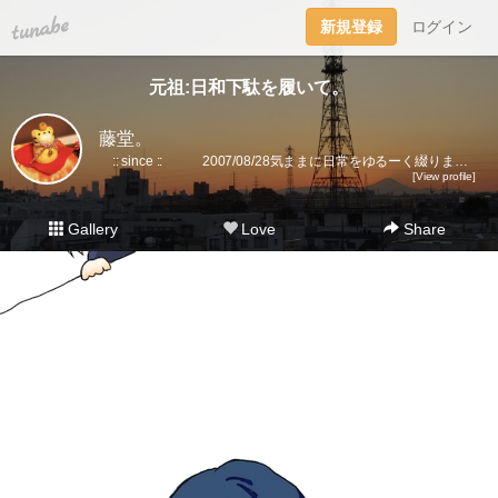
tuna.be
新規登録
ログイン
元祖:日和下駄を履いて。
藤堂。
:: since :: 2007/08/28気ままに日常をゆるーく綴ります。▼趣味丸出し。▼トラベラーズノート愛好家。 →書籍に一部載せていただきました★(奇跡)▼小さいノート活用術▼FLEXNOTEも活用しています。▼他、手帳・文房具大好き。▼2018に都内→田舎に移住。▼プラ板・レジン・手芸などハンドメイドをたまに▼メインはインスタです。
[View profile]
Gallery
Love
Share