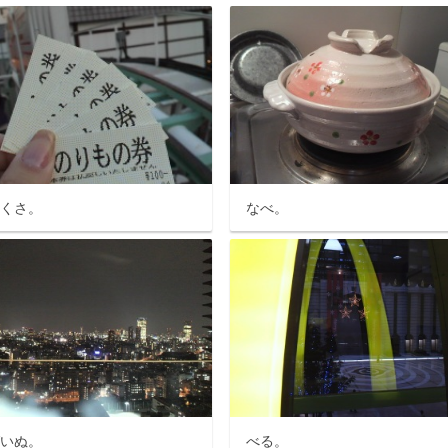
さくさ。
なべ。
ばいぬ。
べる。