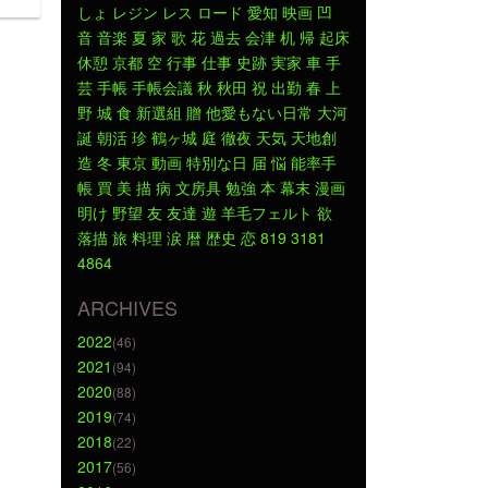
しょ
レジン
レス
ロード
愛知
映画
凹
音
音楽
夏
家
歌
花
過去
会津
机
帰
起床
休憩
京都
空
行事
仕事
史跡
実家
車
手
芸
手帳
手帳会議
秋
秋田
祝
出勤
春
上
野
城
食
新選組
贈
他愛もない日常
大河
誕
朝活
珍
鶴ヶ城
庭
徹夜
天気
天地創
造
冬
東京
動画
特別な日
届
悩
能率手
帳
買
美
描
病
文房具
勉強
本
幕末
漫画
明け
野望
友
友達
遊
羊毛フェルト
欲
落描
旅
料理
涙
暦
歴史
恋
819
3181
4864
ARCHIVES
2022
(46)
2021
(94)
2020
(88)
2019
(74)
2018
(22)
2017
(56)