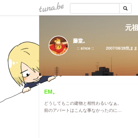
tuna.be
元祖
藤堂。
EM。
どうしてもこの建物と相性わるいなぁ。
前のアパートはこんな事なかったのに…