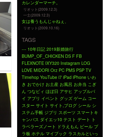
カレンダーマーチ。
リオット(2009.12.3)
一士(2009.12.3)
女は養うもんじゃねぇ、
リオット(2009.10.16)
TAGS
---
10年日記
2019新婚旅行
BUMP_OF_CHICKEN
DS
F
FB
FLEXNOTE
IXY320
Instagram
LOG
LOVE
MIDORI
Orz
PC
PMS
PSP
TV
Timehop
YouTube
i7
iPad
iPhone
いわ
き
おでかけ
お土産
お風呂
お弁当
こぎ
ん
つなビィ
ほぼ日
アサヒ
アップルパ
イ
アプリ
イベント
グッズ
ゲーム
コー
スター
サイト
サイト,ブログ
シール
シ
ステム手帳
ジブリ
スポーツ
スマートキ
ャンバス
ダイエッ10
テスト
デート
ト
ラベラーズノート
ドラえもん
ビール
プ
ラ板
ホテル
マイブック
ラスカルといっ