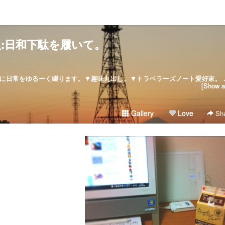
:日和下駄を履いて。
:: since :: 2007/08/28気ままに日常をゆるーく綴ります。▼
[Show al
Gallery
Love
Sha