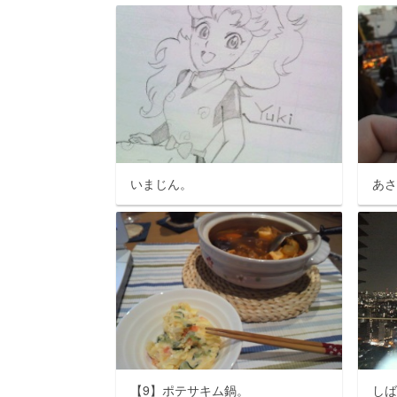
いまじん。
あ
【9】ポテサキム鍋。
し