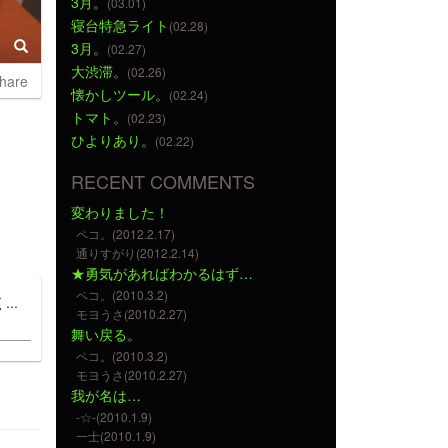
3月。
(03.01)
寝台特急ライト
(02.28)
3月。
(02.27)
大渋滞。
(02.26)
hare
懐かしツール。
(02.24)
トマト。
(02.23)
ひよりあり。
(02.22)
RECENT COMMENTS
変わりました！
ペコ。(2012.2.17)
通りすがり(2012.2.14)
★勇気があればわかるはず…
ペコ。(2010.3.2)
..
モヨうさ(2010.2.27)
舞い戻る。
ペコ。(2010.3.2)
モヨうさ(2010.2.27)
我が名は…
-☆-(2010.1.9)
一士(2010.1.9)