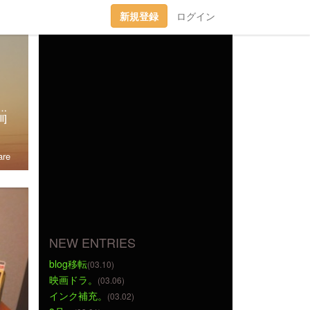
新規登録
ログイン
趣味丸出し。▼トラベラーズノート愛好家。 →書籍に一部載せていただきました★(奇跡)▼小さいノート活用術▼FLEXNOTEも活用しています。▼他、手帳・文房具大好き。▼2018に都内→田舎に移住。▼プラ板・レジン・手芸などハンドメイドをたまに▼メインはインスタです。
l]
re
NEW ENTRIES
blog移転
(03.10)
映画ドラ。
(03.06)
インク補充。
(03.02)