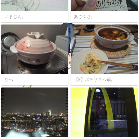
いまじん。
あさくさ。
なべ。
【9】ポテサキム鍋。