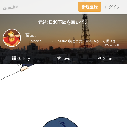
tuna.be
新規登録
ログイン
元祖:日和下駄を履いて。
藤堂。
:: since :: 2007/08/28気ままに日常をゆるーく綴ります。▼趣味丸出し。▼トラベラーズノート愛好家。 →書籍に一部載せていただきました★(奇跡)▼小さいノート活用術▼FLEXNOTEも活用しています。▼他、手帳・文房具大好き。▼2018に都内→田舎に移住。▼プラ板・レジン・手芸などハンドメイドをたまに▼メインはインスタです。
[View profile]
Gallery
Love
Share