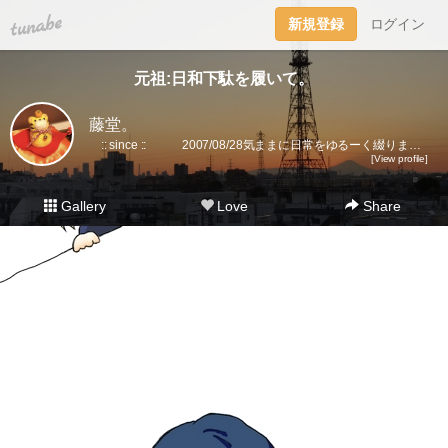
tuna.be
新規登録
ログイン
元祖:日和下駄を履いて。
藤堂。
:: since :: 2007/08/28気ままに日常をゆるーく綴ります。▼趣味丸出し。▼トラベラーズノート愛好家。 →書籍に一部載せていただきました★(奇跡)▼小さいノート活用術▼FLEXNOTEも活用しています。▼他、手帳・文房具大好き。▼2018に都内→田舎に移住。▼プラ板・レジン・手芸などハンドメイドをたまに▼メインはインスタです。
[View profile]
Gallery
Love
Share