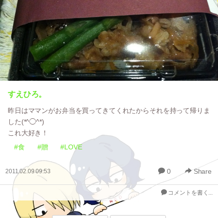
すえひろ。
昨日はママンがお弁当を買ってきてくれたからそれを持って帰りま
した(*^◯^*)
これ大好き！
#食
#贈
#LOVE
0
Share
2011.02.09 09:53
コメントを書く...