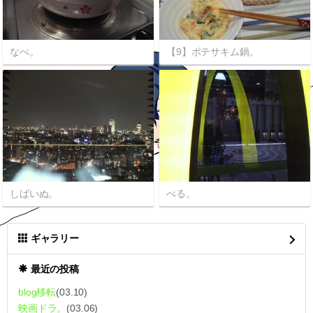
なべ。
【9】ポテサキム鍋。
しばいぬ。
べる。
ギャラリー
最近の投稿
blog移転
(03.10)
映画ドラ。
(03.06)