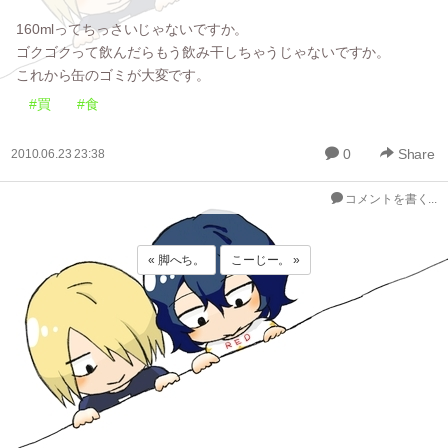
160mlってちっさいじゃないですか。
ゴクゴクって飲んだらもう飲み干しちゃうじゃないですか。
これから缶のゴミが大変です。
#買
#食
0
Share
2010.06.23 23:38
コメントを書く...
« 脚へち。
こーじー。 »