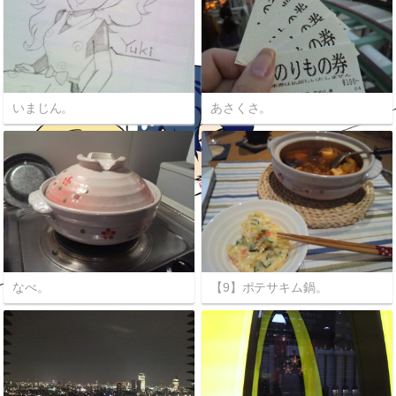
いまじん。
あさくさ。
なべ。
【9】ポテサキム鍋。