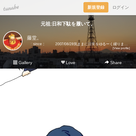
tuna.be
新規登録
ログイン
元祖:日和下駄を履いて。
藤堂。
:: since :: 2007/08/28気ままに日常をゆるーく綴ります。▼趣味丸出し。▼トラベラーズノート愛好家。 →書籍に一部載せていただきました★(奇跡)▼小さいノート活用術▼FLEXNOTEも活用しています。▼他、手帳・文房具大好き。▼2018に都内→田舎に移住。▼プラ板・レジン・手芸などハンドメイドをたまに▼メインはインスタです。
[View profile]
Gallery
Love
Share