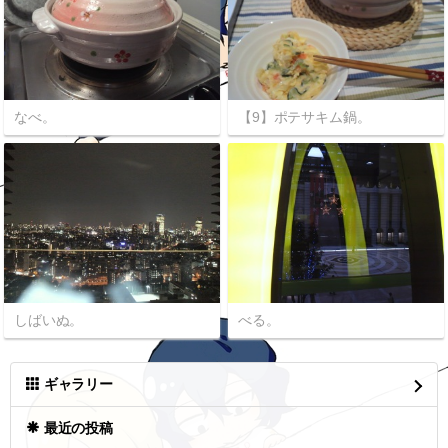
なべ。
【9】ポテサキム鍋。
しばいぬ。
べる。
ギャラリー
最近の投稿