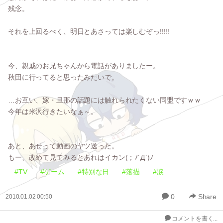
残念。
それを上回るべく、明日とあさっては楽しむぞっ!!!!!
今、親戚のお兄ちゃんから電話がありましたー。
秋田に行ってると思ったみたいで。
…お互い、嫁・旦那の話題には触れられたくない同盟ですｗｗ
今年は米沢行きたいなぁ～。
あと、あせって動画のヤツ送った。
もー、改めて見てみるとあれはイカン(；ﾉ´Д`)ﾉ
#TV
#ゲーム
#特別な日
#落描
#涙
0
Share
2010.01.02 00:50
コメントを書く...