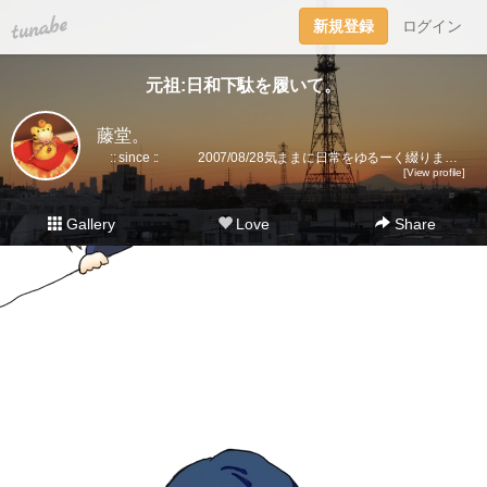
tuna.be
新規登録
ログイン
元祖:日和下駄を履いて。
藤堂。
:: since :: 2007/08/28気ままに日常をゆるーく綴ります。▼趣味丸出し。▼トラベラーズノート愛好家。 →書籍に一部載せていただきました★(奇跡)▼小さいノート活用術▼FLEXNOTEも活用しています。▼他、手帳・文房具大好き。▼2018に都内→田舎に移住。▼プラ板・レジン・手芸などハンドメイドをたまに▼メインはインスタです。
[View profile]
Gallery
Love
Share