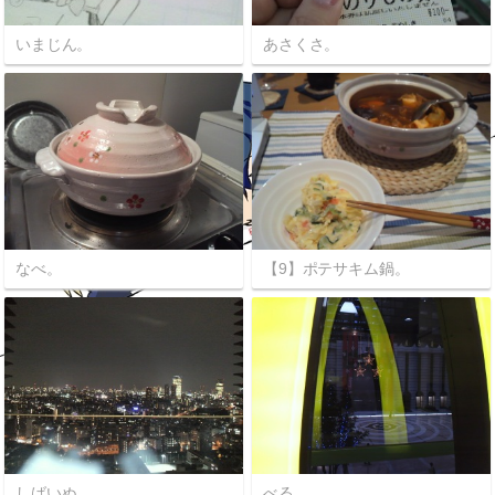
いまじん。
あさくさ。
なべ。
【9】ポテサキム鍋。
しばいぬ。
べる。