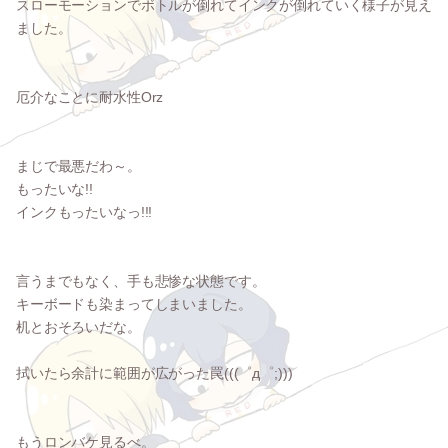
スローモーションでボトルが倒れてインクが倒れていく様子が見え
ました。
厄介なことに耐水性Orz
まじで最悪だわ～。
もったいな!!
インクもったいなっ!!!
言うまでもなく、手も悲惨な状態です。
キーボードも染まってしまいました。
机とおそろいだな。
拭いたら余計に範囲が広がった罠(((゜д゜;)))
もうロンバケ見るべ。