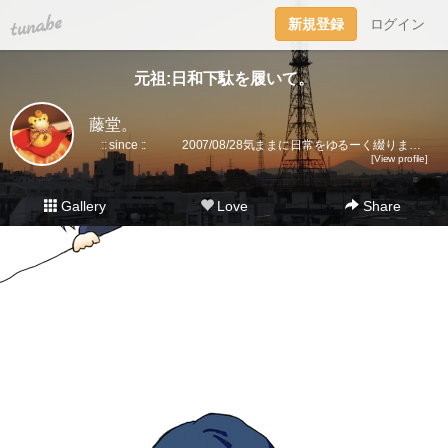
tuna.be
新規登録
ログイン
元祖:日和下駄を履いて。
藤堂。
:: since :: 2007/08/28気ままに日常をゆるーく綴ります。▼趣味丸出し。▼トラベラーズノート愛好家。 →書籍に一部載せていただきました★(奇跡)▼小さいノート活用術▼FLEXNOTEも活用しています。▼他、手帳・文房具大好き。▼2018に都内→田舎に移住。▼プラ板・レジン・手芸などハンドメイドをたまに▼メインはインスタです。
[View profile]
Gallery
Love
Share