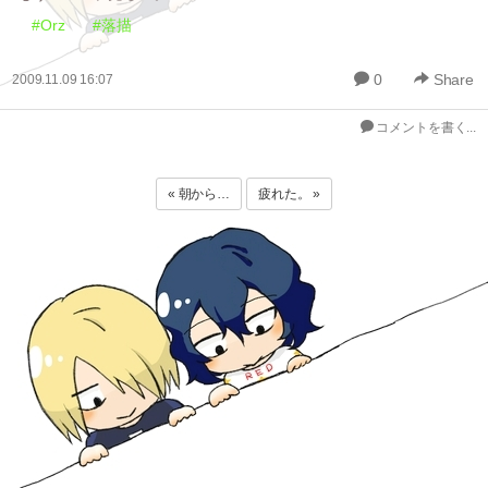
#Orz
#落描
0
Share
2009.11.09 16:07
コメントを書く...
« 朝から…
疲れた。 »