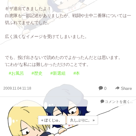
ギザ達出てきましたよ！
白虎隊も一部記述がありましたが、戦闘や士中二番隊については一
切ふれてませんでした。
広く浅くなイメージを受けてしまいました。
でも、投げ出さないで読めたのでよかったんだとは思います。
‘にわか’な私には難しかっただけのことです。
#お風呂
#歴史
#新選組
#本
0
Share
2009.11.04 11:18
コメントを書く...
« ぼくじゅ。
久しぶりに。 »