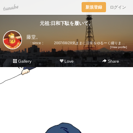
tuna.be
新規登録
ログイン
元祖:日和下駄を履いて。
藤堂。
:: since :: 2007/08/28気ままに日常をゆるーく綴ります。▼趣味丸出し。▼トラベラーズノート愛好家。 →書籍に一部載せていただきました★(奇跡)▼小さいノート活用術▼FLEXNOTEも活用しています。▼他、手帳・文房具大好き。▼2018に都内→田舎に移住。▼プラ板・レジン・手芸などハンドメイドをたまに▼メインはインスタです。
[View profile]
Gallery
Love
Share