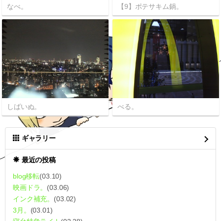
なべ。
【9】ポテサキム鍋。
しばいぬ。
べる。
ギャラリー
最近の投稿
blog移転
(03.10)
映画ドラ。
(03.06)
インク補充。
(03.02)
3月。
(03.01)